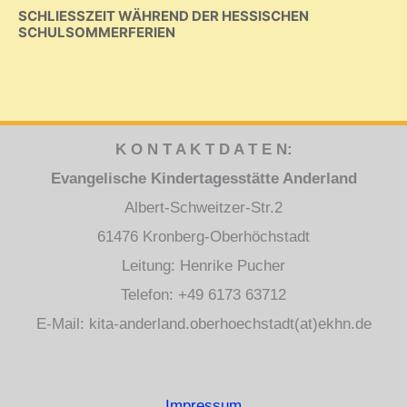
SCHLIESSZEIT WÄHREND DER HESSISCHEN S
CHULSOMMERFERIEN
K O N T A K T D A T E N:
Evangelische Kindertagesstätte Anderland
Albert-Schweitzer-Str.2
61476 Kronberg-Oberhöchstadt
Leitung: Henrike Pucher
Telefon: +49 6173 63712
E-Mail: kita-anderland.oberhoechstadt(at)ekhn.de
Impressum