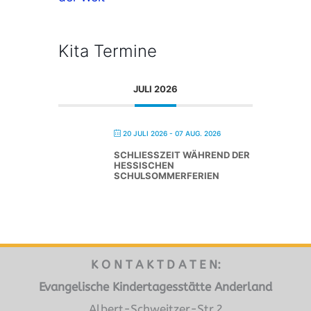
Kita Termine
JULI 2026
20 JULI 2026
- 07 AUG. 2026
SCHLIESSZEIT WÄHREND DER H
ESSISCHEN S
CHULSOMMERFERIEN
K O N T A K T D A T E N:
Evangelische Kindertagesstätte Anderland
Albert-Schweitzer-Str.2