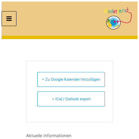
Zum
Inhalt
Stark auch ohne
springen
Muckis
+ Zu Google Kalender hinzufügen
+ iCal / Outlook export
Aktuelle Informationen