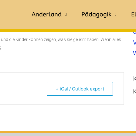
A
Anderland
Pädagogik
E
ie Bergkristallkinder
und die Kinder können zeigen, was sie gelernt haben. Wenn alles
V
g!
+ iCal / Outlook export
K