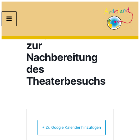
Zum
Inhalt
Workshop für die
springen
Bergkristallkinder
zur
Nachbereitung
des
Theaterbesuchs
+ Zu Google Kalender hinzufügen