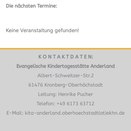
Die nächsten Termine:
Keine Veranstaltung gefunden!
K O N T A K T D A T E N:
Evangelische Kindertagesstätte Anderland
Albert-Schweitzer-Str.2
61476 Kronberg-Oberhöchstadt
Leitung: Henrike Pucher
Telefon: +49 6173 63712
E-Mail: kita-anderland.oberhoechstadt(at)ekhn.de